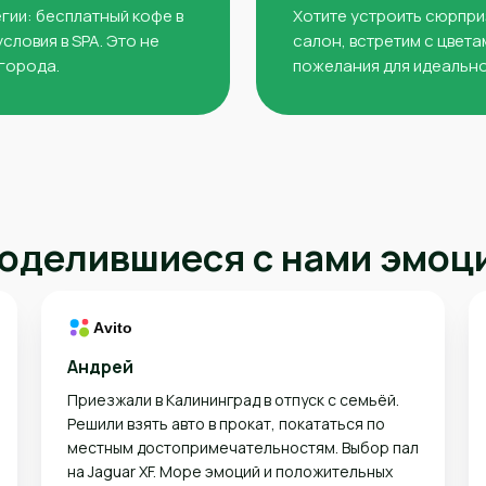
егии: бесплатный кофе в
Хотите устроить сюрпри
словия в SPA. Это не
салон, встретим с цвета
 города.
пожелания для идеально
оделившиеся с нами эмоц
Андрей
Приезжали в Калининград в отпуск с семьёй.
Решили взять авто в прокат, покататься по
местным достопримечательностям. Выбор пал
на Jaguar XF. Море эмоций и положительных