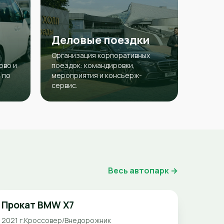
Деловые поездки
Организация корпоративных
ово и
поездок: командировки,
 по
мероприятия и консьерж-
сервис.
Весь автопарк →
Прокат BMW X7
2021 г.
Кроссовер/Внедорожник