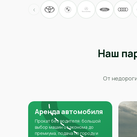
‹
Наш па
От недороги
Аренда автомобиля
Прокат без водителя: большой
выбор машин от эконома до
премиума, подача по городу и