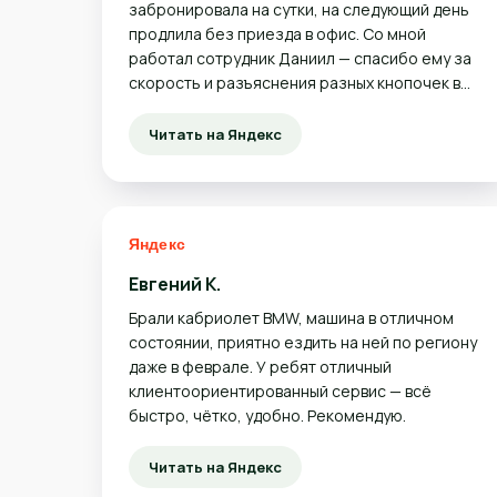
забронировала на сутки, на следующий день
продлила без приезда в офис. Со мной
работал сотрудник Даниил — спасибо ему за
скорость и разъяснения разных кнопочек в
машине (это первый опыт вождения Mini
Cooper). Осталась очень довольной. Прокат
Читать на Яндекс
рекомендую точно. Если вернусь, возьму
машину в этом же агентстве.
Евгений К.
Брали кабриолет BMW, машина в отличном
состоянии, приятно ездить на ней по региону
даже в феврале. У ребят отличный
клиентоориентированный сервис — всё
быстро, чётко, удобно. Рекомендую.
Читать на Яндекс