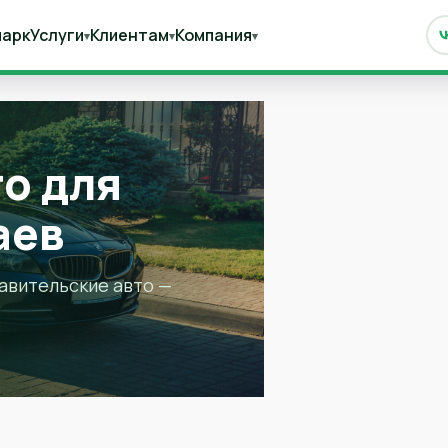
парк
Услуги
Клиентам
Компания
▾
▾
▾
о для
аев
авительские авто —