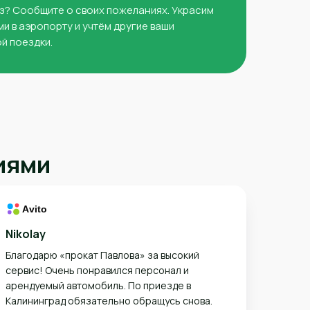
з? Сообщите о своих пожеланиях. Украсим
ми в аэропорту и учтём другие ваши
й поездки.
иями
Nikolay
Благодарю «прокат Павлова» за высокий
сервис! Очень понравился персонал и
арендуемый автомобиль. По приезде в
Калининград обязательно обращусь снова.