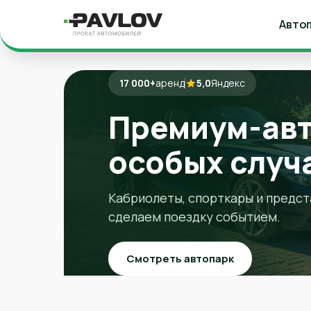
Авто
17 000+
17 000+
17 000+
аренд
аренд
аренд
5,0
5,0
5,0
Яндекс
Яндекс
Яндекс
Премиум-авт
особых случ
Кабриолеты, спорткары и предст
сделаем поездку событием.
Смотреть автопарк