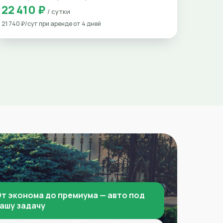
22 410 ₽
/ сутки
21 740 ₽/сут при аренде от 4 дней
т эконома до премиума — авто под
ашу задачу