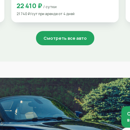
22 410 ₽
/ сутки
21 740 ₽/сут при аренде от 4 дней
Смотреть все авто
О
в