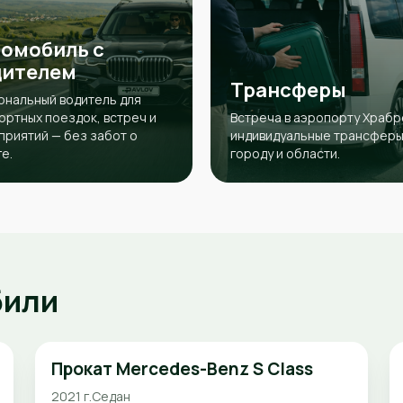
омобиль с
дителем
Трансферы
ональный водитель для
ртных поездок, встреч и
Встреча в аэропорту Храбр
риятий — без забот о
индивидуальные трансферы
е.
городу и области.
били
Прокат Mercedes-Benz S Class
2021 г.
Седан