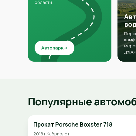
области.
Авт
во
Перс
комфо
мероп
Автопарк
дорог
Популярные автомо
Прокат Porsche Boxster 718
2018 г.
Кабриолет