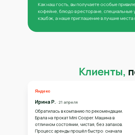
Как наш гость, вы получаете особые привил
кофейне, блюдо в ресторане, специальные у
кэшбэк, а наше приглашение в лучшие места
Клиенты,
п
Ирина Р.
· 21 апреля
Обратилась в компанию по рекомендации.
Брала на прокат Mini Cooper. Машина в
отличном состоянии, чистая, без запахов.
Процесс аренды прошёл быстро: сначала